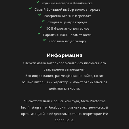
Лучшие мастера в Челябинске
СЕРТИФИКАТЫ
Самый большой выбор волос в городе
Рассрочка без % и переплат
Студия в центре города
100% безопасно для волос
Гарантия 100% незаметности
Работаем по договору
Информация
«Перепечатка материалов сайта без письменного
разрешения запрещена»
Вся информация, размещённая на сайте, носит
ознакомительный характер и может отличаться от
действительности.
*В соответствии с решением суда, Meta Platforms
Inc. (Instagram и Facebook) признана экстремистской
организацией, а её деятельность на территории РФ
запрещена.