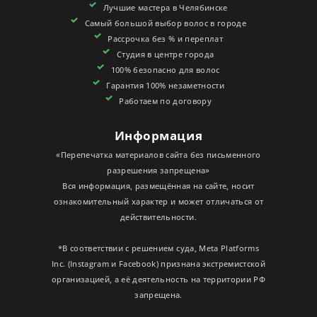
Лучшие мастера в Челябинске
СЕРТИФИКАТЫ
Самый большой выбор волос в городе
Рассрочка без % и переплат
Студия в центре города
100% безопасно для волос
Гарантия 100% незаметности
Работаем по договору
Информация
«Перепечатка материалов сайта без письменного
разрешения запрещена»
Вся информация, размещённая на сайте, носит
ознакомительный характер и может отличаться от
действительности.
*В соответствии с решением суда, Meta Platforms
Inc. (Instagram и Facebook) признана экстремистской
организацией, а её деятельность на территории РФ
запрещена.