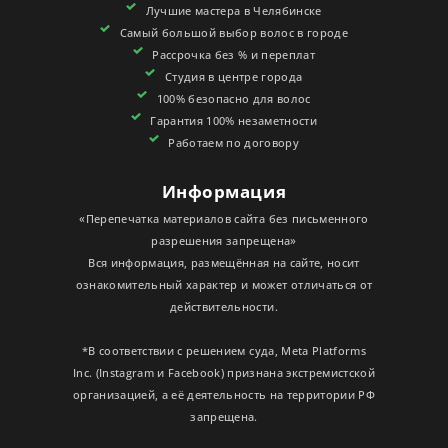
Лучшие мастера в Челябинске
СЕРТИФИКАТЫ
Самый большой выбор волос в городе
Рассрочка без % и переплат
Студия в центре города
100% безопасно для волос
Гарантия 100% незаметности
Работаем по договору
Информация
«Перепечатка материалов сайта без письменного
разрешения запрещена»
Вся информация, размещённая на сайте, носит
ознакомительный характер и может отличаться от
действительности.
*В соответствии с решением суда, Meta Platforms
Inc. (Instagram и Facebook) признана экстремистской
организацией, а её деятельность на территории РФ
запрещена.