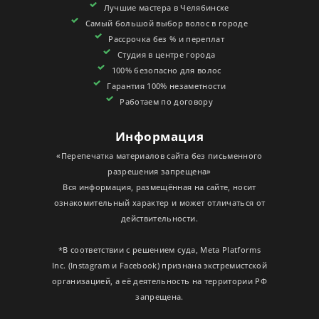
Лучшие мастера в Челябинске
СЕРТИФИКАТЫ
Самый большой выбор волос в городе
Рассрочка без % и переплат
Студия в центре города
100% безопасно для волос
Гарантия 100% незаметности
Работаем по договору
Информация
«Перепечатка материалов сайта без письменного
разрешения запрещена»
Вся информация, размещённая на сайте, носит
ознакомительный характер и может отличаться от
действительности.
*В соответствии с решением суда, Meta Platforms
Inc. (Instagram и Facebook) признана экстремистской
организацией, а её деятельность на территории РФ
запрещена.