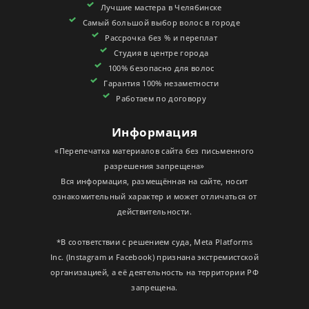
Лучшие мастера в Челябинске
СЕРТИФИКАТЫ
Самый большой выбор волос в городе
Рассрочка без % и переплат
Студия в центре города
100% безопасно для волос
Гарантия 100% незаметности
Работаем по договору
Информация
«Перепечатка материалов сайта без письменного
разрешения запрещена»
Вся информация, размещённая на сайте, носит
ознакомительный характер и может отличаться от
действительности.
*В соответствии с решением суда, Meta Platforms
Inc. (Instagram и Facebook) признана экстремистской
организацией, а её деятельность на территории РФ
запрещена.