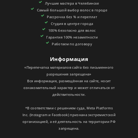
Лучшие мастера в Челябинске
СЕРТИФИКАТЫ
Самый большой выбор волос в городе
Рассрочка без % и переплат
Студия в центре города
100% безопасно для волос
Гарантия 100% незаметности
Работаем по договору
Информация
«Перепечатка материалов сайта без письменного
разрешения запрещена»
Вся информация, размещённая на сайте, носит
ознакомительный характер и может отличаться от
действительности.
*В соответствии с решением суда, Meta Platforms
Inc. (Instagram и Facebook) признана экстремистской
организацией, а её деятельность на территории РФ
запрещена.