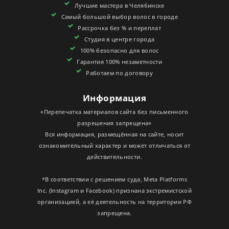
Лучшие мастера в Челябинске
СЕРТИФИКАТЫ
Самый большой выбор волос в городе
Рассрочка без % и переплат
Студия в центре города
100% безопасно для волос
Гарантия 100% незаметности
Работаем по договору
Информация
«Перепечатка материалов сайта без письменного
разрешения запрещена»
Вся информация, размещённая на сайте, носит
ознакомительный характер и может отличаться от
действительности.
*В соответствии с решением суда, Meta Platforms
Inc. (Instagram и Facebook) признана экстремистской
организацией, а её деятельность на территории РФ
запрещена.