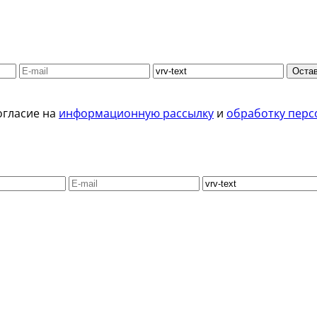
Остав
огласие на
информационную рассылку
и
обработку перс