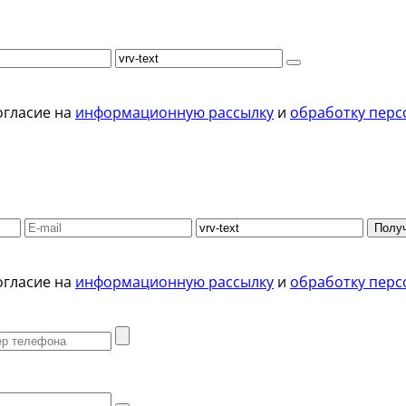
огласие на
информационную рассылку
и
обработку перс
Получ
огласие на
информационную рассылку
и
обработку перс