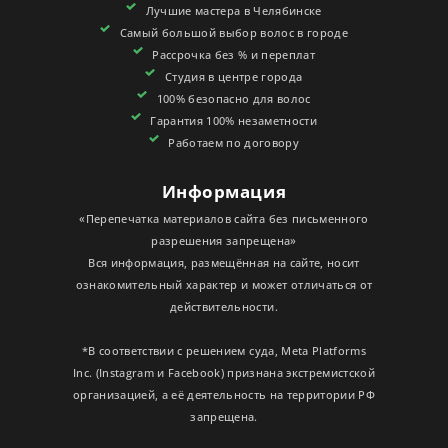
Лучшие мастера в Челябинске
СЕРТИФИКАТЫ
Самый большой выбор волос в городе
Рассрочка без % и переплат
Студия в центре города
100% безопасно для волос
Гарантия 100% незаметности
Работаем по договору
Информация
«Перепечатка материалов сайта без письменного
разрешения запрещена»
Вся информация, размещённая на сайте, носит
ознакомительный характер и может отличаться от
действительности.
*В соответствии с решением суда, Meta Platforms
Inc. (Instagram и Facebook) признана экстремистской
организацией, а её деятельность на территории РФ
запрещена.