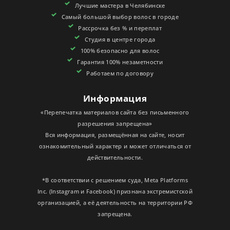
Лучшие мастера в Челябинске
СЕРТИФИКАТЫ
Самый большой выбор волос в городе
Рассрочка без % и переплат
Студия в центре города
100% безопасно для волос
Гарантия 100% незаметности
Работаем по договору
Информация
«Перепечатка материалов сайта без письменного
разрешения запрещена»
Вся информация, размещённая на сайте, носит
ознакомительный характер и может отличаться от
действительности.
*В соответствии с решением суда, Meta Platforms
Inc. (Instagram и Facebook) признана экстремистской
организацией, а её деятельность на территории РФ
запрещена.