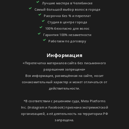
Лучшие мастера в Челябинске
СЕРТИФИКАТЫ
Самый большой выбор волос в городе
Рассрочка без % и переплат
Студия в центре города
100% безопасно для волос
Гарантия 100% незаметности
Работаем по договору
Информация
«Перепечатка материалов сайта без письменного
разрешения запрещена»
Вся информация, размещённая на сайте, носит
ознакомительный характер и может отличаться от
действительности.
*В соответствии с решением суда, Meta Platforms
Inc. (Instagram и Facebook) признана экстремистской
организацией, а её деятельность на территории РФ
запрещена.