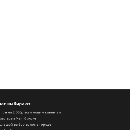
нас выбирают
пон на 2.000р всем новым клиентам
мастера в Челябинске
ольшой выбор волос в городе