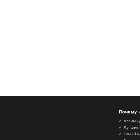
Почему 
Дарим ку
Лучшие 
Самый б