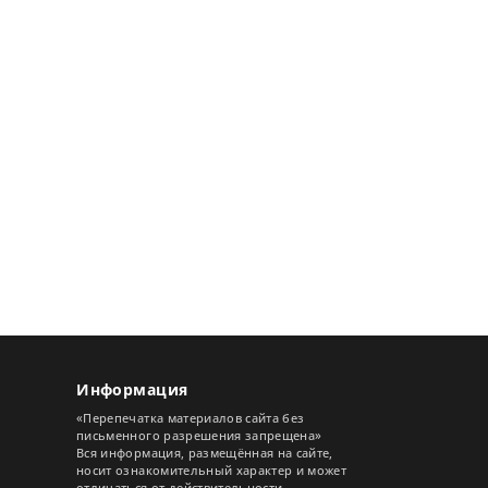
Информация
«Перепечатка материалов сайта без
письменного разрешения запрещена»
Вся информация, размещённая на сайте,
носит ознакомительный характер и может
отличаться от действительности.