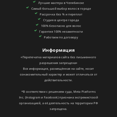
Лучшие мастера в Челябинске
СЕРТИФИКАТЫ
Самый большой выбор волос в городе
Рассрочка без % и переплат
Студия в центре города
100% безопасно для волос
Гарантия 100% незаметности
Работаем по договору
Информация
«Перепечатка материалов сайта без письменного
разрешения запрещена»
Вся информация, размещённая на сайте, носит
ознакомительный характер и может отличаться от
действительности.
*В соответствии с решением суда, Meta Platforms
Inc. (Instagram и Facebook) признана экстремистской
организацией, а её деятельность на территории РФ
запрещена.