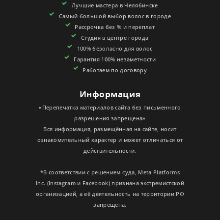
Лучшие мастера в Челябинске
СЕРТИФИКАТЫ
Самый большой выбор волос в городе
Рассрочка без % и переплат
Студия в центре города
100% безопасно для волос
Гарантия 100% незаметности
Работаем по договору
Информация
«Перепечатка материалов сайта без письменного
разрешения запрещена»
Вся информация, размещённая на сайте, носит
ознакомительный характер и может отличаться от
действительности.
*В соответствии с решением суда, Meta Platforms
Inc. (Instagram и Facebook) признана экстремистской
организацией, а её деятельность на территории РФ
запрещена.