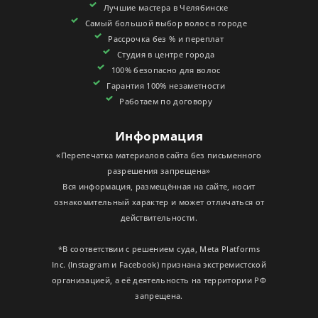
Лучшие мастера в Челябинске
СЕРТИФИКАТЫ
Самый большой выбор волос в городе
Рассрочка без % и переплат
Студия в центре города
100% безопасно для волос
Гарантия 100% незаметности
Работаем по договору
Информация
«Перепечатка материалов сайта без письменного
разрешения запрещена»
Вся информация, размещённая на сайте, носит
ознакомительный характер и может отличаться от
действительности.
*В соответствии с решением суда, Meta Platforms
Inc. (Instagram и Facebook) признана экстремистской
организацией, а её деятельность на территории РФ
запрещена.