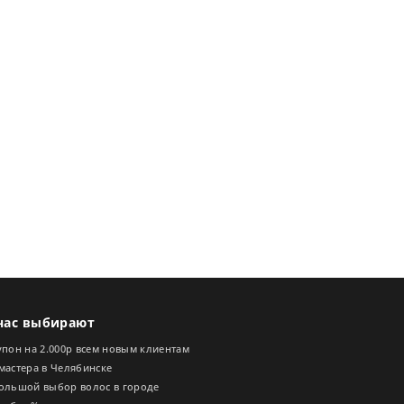
нас выбирают
пон на 2.000р всем новым клиентам
мастера в Челябинске
ольшой выбор волос в городе