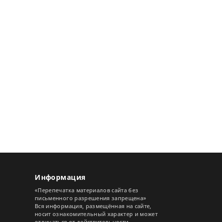
Информация
«Перепечатка материалов сайта без
письменного разрешения запрещена»
Вся информация, размещённая на сайте,
носит ознакомительный характер и может
отличаться от действительности.