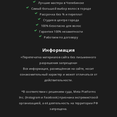
Лучшие мастера в Челябинске
СЕРТИФИКАТЫ
Самый большой выбор волос в городе
Рассрочка без % и переплат
Студия в центре города
100% безопасно для волос
Гарантия 100% незаметности
Работаем по договору
Информация
«Перепечатка материалов сайта без письменного
разрешения запрещена»
Вся информация, размещённая на сайте, носит
ознакомительный характер и может отличаться от
действительности.
*В соответствии с решением суда, Meta Platforms
Inc. (Instagram и Facebook) признана экстремистской
организацией, а её деятельность на территории РФ
запрещена.