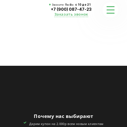
Звоните
Пн-Вс:
с 10 до 21
+7 (900) 087-47-23
Заказать звонок
ФОТО
ГАРАНТИИ
О СТУДИИ
АКЦИИ
ОТЗЫВЫ
FAQ
Почему нас выбирают
КОНТАКТЫ
Дарим купон на 2.000р всем новым клиентам