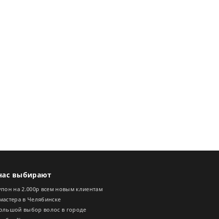
нас выбирают
пон на 2.000р всем новым клиентам
мастера в Челябинске
ольшой выбор волос в городе