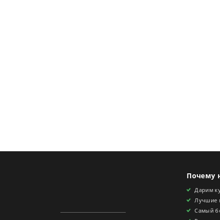
Почему 
Дарим ку
Лучшие 
Самый б