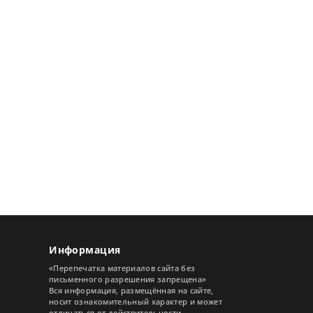
Информация
«Перепечатка материалов сайта без
письменного разрешения запрещена»
Вся информация, размещённая на сайте,
носит ознакомительный характер и может
отличаться от действительности.