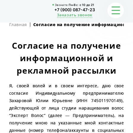
Звоните
Пн-Вс:
с 10 до 21
+7 (900) 087-47-23
Заказать звонок
Главная
Согласие на получение информационно
ФОТО
Согласие на получение
ГАРАНТИИ
информационной и
О СТУДИИ
рекламной рассылки
АКЦИИ
Я, своей волей и в своем интересе, даю свое
согласие Индивидуальному предпринимателю
ОТЗЫВЫ
Захаровой Юлии Юрьевне (ИНН 745011970149),
действующей от лица студии наращивания волос
FAQ
“Эксперт Волос” (далее — Предприниматель), на
получение мною на указанные мной контактные
КОНТАКТЫ
данные (номер телефона/аккаунты в социальных