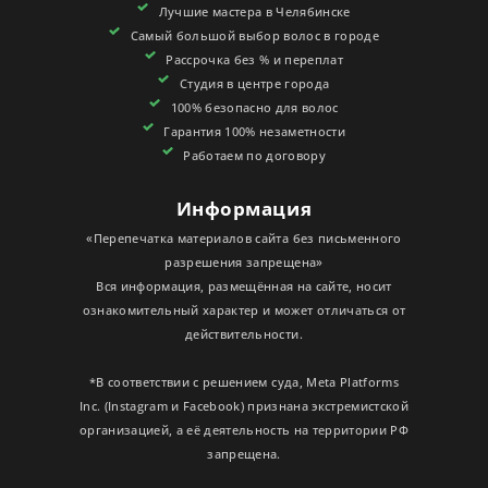
Лучшие мастера в Челябинске
СЕРТИФИКАТЫ
Самый большой выбор волос в городе
Рассрочка без % и переплат
Студия в центре города
100% безопасно для волос
Гарантия 100% незаметности
Работаем по договору
Информация
«Перепечатка материалов сайта без письменного
разрешения запрещена»
Вся информация, размещённая на сайте, носит
ознакомительный характер и может отличаться от
действительности.
*В соответствии с решением суда, Meta Platforms
Inc. (Instagram и Facebook) признана экстремистской
организацией, а её деятельность на территории РФ
запрещена.