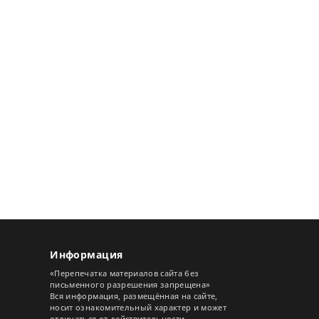
Информация
«Перепечатка материалов сайта без
письменного разрешения запрещена»
Вся информация, размещённая на сайте,
носит ознакомительный характер и может
отличаться от действительности.