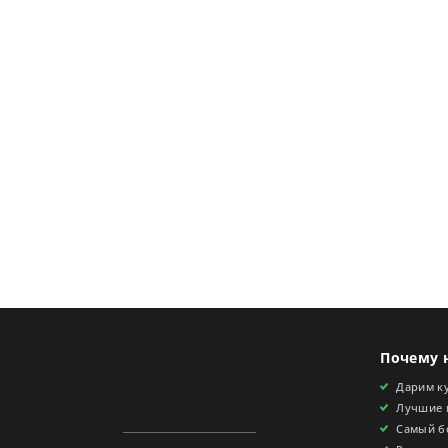
Почему 
Дарим ку
Лучшие 
Самый б