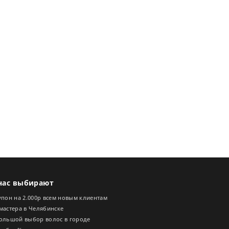
нас выбирают
пон на 2.000р всем новым клиентам
мастера в Челябинске
ольшой выбор волос в городе