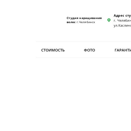
Адрес ст
Студия наращивания
г. Челябин
волос
г.Челябинск
ул.Каслинс
СТОИМОСТЬ
ФОТО
ГАРАНТ