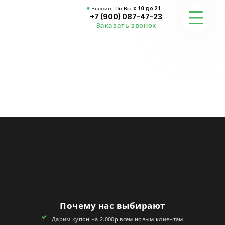
Звоните
Пн-Вс:
с 10 до 21
+7 (900) 087-47-23
Заказать звонок
ФОТО
ГАРАНТИИ
О СТУДИИ
АКЦИИ
ОТЗЫВЫ
FAQ
Почему нас выбирают
КОНТАКТЫ
Дарим купон на 2.000р всем новым клиентам