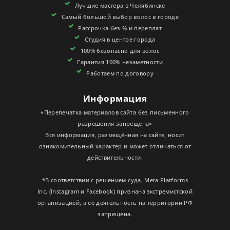
Лучшие мастера в Челябинске
СЕРТИФИКАТЫ
Самый большой выбор волос в городе
Рассрочка без % и переплат
Студия в центре города
100% безопасно для волос
Гарантия 100% незаметности
Работаем по договору
Информация
«Перепечатка материалов сайта без письменного
разрешения запрещена»
Вся информация, размещённая на сайте, носит
ознакомительный характер и может отличаться от
действительности.
*В соответствии с решением суда, Meta Platforms
Inc. (Instagram и Facebook) признана экстремистской
организацией, а её деятельность на территории РФ
запрещена.