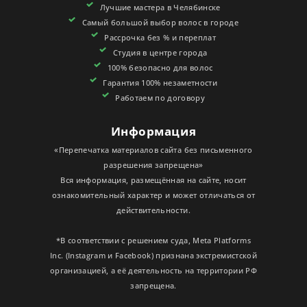
Лучшие мастера в Челябинске
СЕРТИФИКАТЫ
Самый большой выбор волос в городе
Рассрочка без % и переплат
Студия в центре города
100% безопасно для волос
Гарантия 100% незаметности
Работаем по договору
Информация
«Перепечатка материалов сайта без письменного
разрешения запрещена»
Вся информация, размещённая на сайте, носит
ознакомительный характер и может отличаться от
действительности.
*В соответствии с решением суда, Meta Platforms
Inc. (Instagram и Facebook) признана экстремистской
организацией, а её деятельность на территории РФ
запрещена.