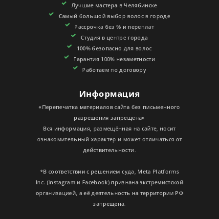
Лучшие мастера в Челябинске
СЕРТИФИКАТЫ
Самый большой выбор волос в городе
Рассрочка без % и переплат
Студия в центре города
100% безопасно для волос
Гарантия 100% незаметности
Работаем по договору
Информация
«Перепечатка материалов сайта без письменного
разрешения запрещена»
Вся информация, размещённая на сайте, носит
ознакомительный характер и может отличаться от
действительности.
*В соответствии с решением суда, Meta Platforms
Inc. (Instagram и Facebook) признана экстремистской
организацией, а её деятельность на территории РФ
запрещена.