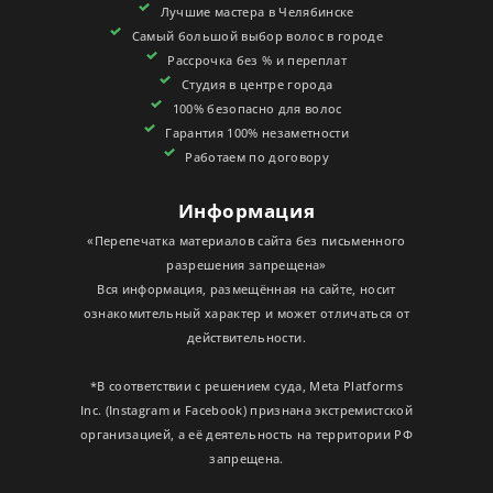
Лучшие мастера в Челябинске
СЕРТИФИКАТЫ
Самый большой выбор волос в городе
Рассрочка без % и переплат
Студия в центре города
100% безопасно для волос
Гарантия 100% незаметности
Работаем по договору
Информация
«Перепечатка материалов сайта без письменного
разрешения запрещена»
Вся информация, размещённая на сайте, носит
ознакомительный характер и может отличаться от
действительности.
*В соответствии с решением суда, Meta Platforms
Inc. (Instagram и Facebook) признана экстремистской
организацией, а её деятельность на территории РФ
запрещена.