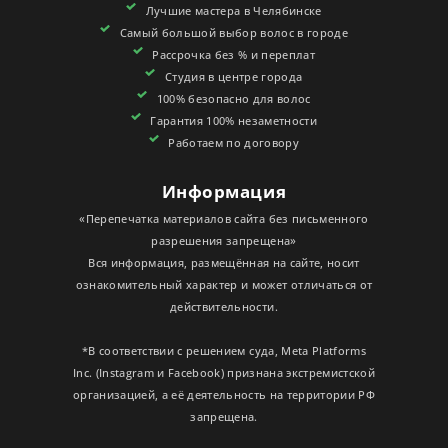
Лучшие мастера в Челябинске
СЕРТИФИКАТЫ
Самый большой выбор волос в городе
Рассрочка без % и переплат
Студия в центре города
100% безопасно для волос
Гарантия 100% незаметности
Работаем по договору
Информация
«Перепечатка материалов сайта без письменного
разрешения запрещена»
Вся информация, размещённая на сайте, носит
ознакомительный характер и может отличаться от
действительности.
*В соответствии с решением суда, Meta Platforms
Inc. (Instagram и Facebook) признана экстремистской
организацией, а её деятельность на территории РФ
запрещена.