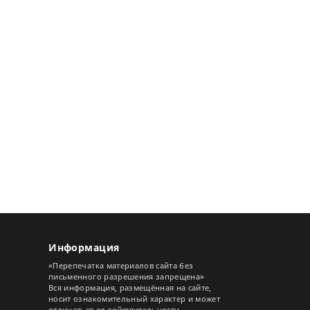
Информация
«Перепечатка материалов сайта без
письменного разрешения запрещена»
Вся информация, размещённая на сайте,
носит ознакомительный характер и может
отличаться от действительности.