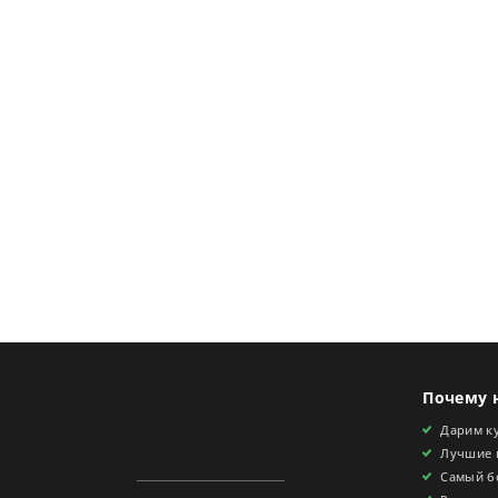
Почему 
Дарим ку
Лучшие 
Самый б