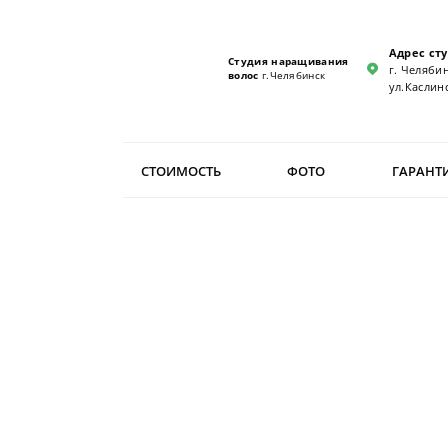
Адрес ст
Студия наращивания
г. Челябин
волос
г.Челябинск
ул.Каслинс
СТОИМОСТЬ
ФОТО
ГАРАНТ