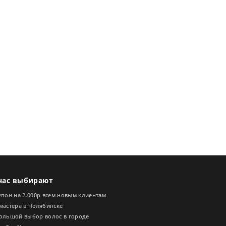
нас выбирают
пон на 2.000р всем новым клиентам
мастера в Челябинске
ольшой выбор волос в городе