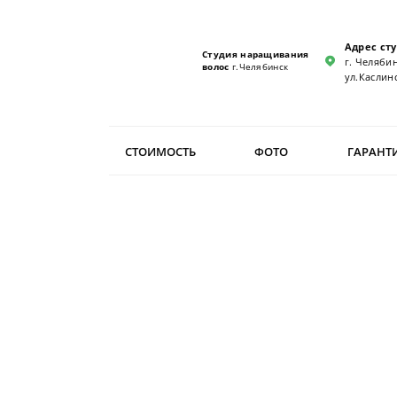
Адрес ст
Студия наращивания
г. Челябин
волос
г.Челябинск
ул.Каслинс
СТОИМОСТЬ
ФОТО
ГАРАНТ