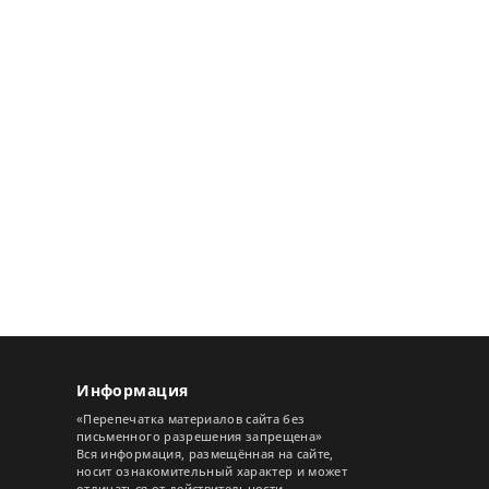
Информация
«Перепечатка материалов сайта без
письменного разрешения запрещена»
Вся информация, размещённая на сайте,
носит ознакомительный характер и может
отличаться от действительности.