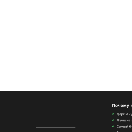
Почему 
Дарим ку
Лучшие 
Самый б