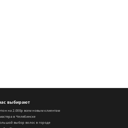
нас выбирают
пон на 2.000р всем новым клиентам
мастера в Челябинске
ольшой выбор волос в городе