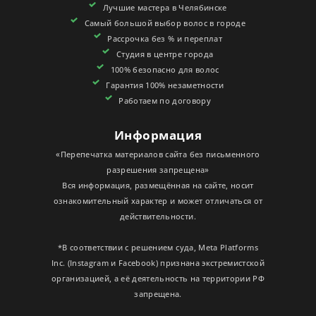
Лучшие мастера в Челябинске
СЕРТИФИКАТЫ
Самый большой выбор волос в городе
Рассрочка без % и переплат
Студия в центре города
100% безопасно для волос
Гарантия 100% незаметности
Работаем по договору
Информация
«Перепечатка материалов сайта без письменного
разрешения запрещена»
Вся информация, размещённая на сайте, носит
ознакомительный характер и может отличаться от
действительности.
*В соответствии с решением суда, Meta Platforms
Inc. (Instagram и Facebook) признана экстремистской
организацией, а её деятельность на территории РФ
запрещена.