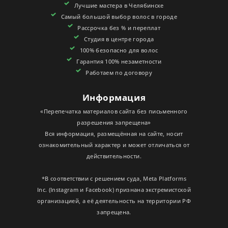
Лучшие мастера в Челябинске
СЕРТИФИКАТЫ
Самый большой выбор волос в городе
Рассрочка без % и переплат
Студия в центре города
100% безопасно для волос
Гарантия 100% незаметности
Работаем по договору
Информация
«Перепечатка материалов сайта без письменного
разрешения запрещена»
Вся информация, размещённая на сайте, носит
ознакомительный характер и может отличаться от
действительности.
*В соответствии с решением суда, Meta Platforms
Inc. (Instagram и Facebook) признана экстремистской
организацией, а её деятельность на территории РФ
запрещена.