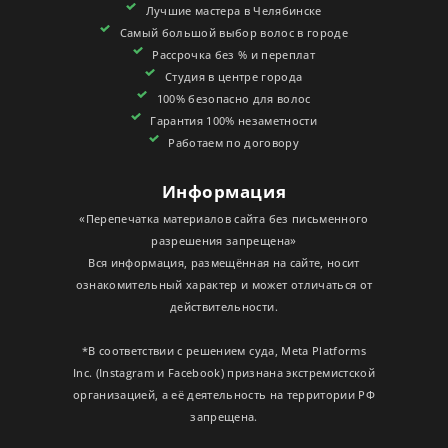
Лучшие мастера в Челябинске
СЕРТИФИКАТЫ
Самый большой выбор волос в городе
Рассрочка без % и переплат
Студия в центре города
100% безопасно для волос
Гарантия 100% незаметности
Работаем по договору
Информация
«Перепечатка материалов сайта без письменного
разрешения запрещена»
Вся информация, размещённая на сайте, носит
ознакомительный характер и может отличаться от
действительности.
*В соответствии с решением суда, Meta Platforms
Inc. (Instagram и Facebook) признана экстремистской
организацией, а её деятельность на территории РФ
запрещена.