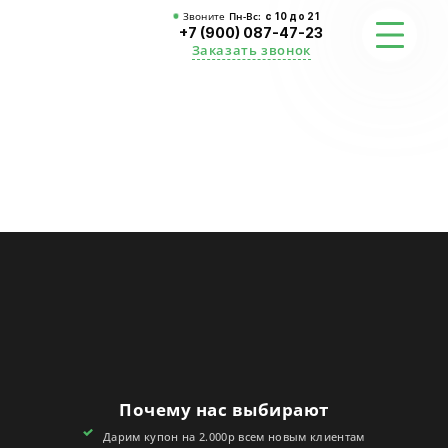
Звоните
Пн-Вс:
с 10 до 21
+7 (900) 087-47-23
Заказать звонок
ФОТО
ГАРАНТИИ
О СТУДИИ
АКЦИИ
ОТЗЫВЫ
FAQ
Почему нас выбирают
КОНТАКТЫ
Дарим купон на 2.000р всем новым клиентам