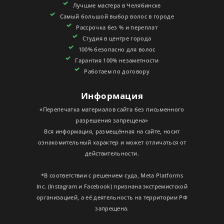
Лучшие мастера в Челябинске
СЕРТИФИКАТЫ
Самый большой выбор волос в городе
Рассрочка без % и переплат
Студия в центре города
100% безопасно для волос
Гарантия 100% незаметности
Работаем по договору
Информация
«Перепечатка материалов сайта без письменного
разрешения запрещена»
Вся информация, размещённая на сайте, носит
ознакомительный характер и может отличаться от
действительности.
*В соответствии с решением суда, Meta Platforms
Inc. (Instagram и Facebook) признана экстремистской
организацией, а её деятельность на территории РФ
запрещена.