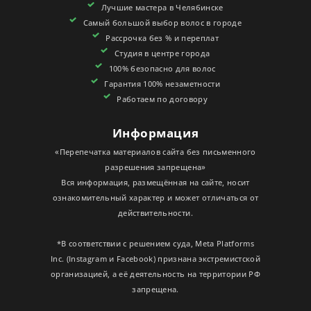
Лучшие мастера в Челябинске
СЕРТИФИКАТЫ
Самый большой выбор волос в городе
Рассрочка без % и переплат
Студия в центре города
100% безопасно для волос
Гарантия 100% незаметности
Работаем по договору
Информация
«Перепечатка материалов сайта без письменного
разрешения запрещена»
Вся информация, размещённая на сайте, носит
ознакомительный характер и может отличаться от
действительности.
*В соответствии с решением суда, Meta Platforms
Inc. (Instagram и Facebook) признана экстремистской
организацией, а её деятельность на территории РФ
запрещена.