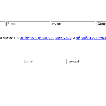
Остав
огласие на
информационную рассылку
и
обработку перс