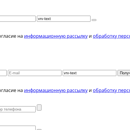
огласие на
информационную рассылку
и
обработку перс
Получ
огласие на
информационную рассылку
и
обработку перс