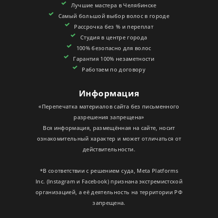
Лучшие мастера в Челябинске
СЕРТИФИКАТЫ
Самый большой выбор волос в городе
Рассрочка без % и переплат
Студия в центре города
100% безопасно для волос
Гарантия 100% незаметности
Работаем по договору
Информация
«Перепечатка материалов сайта без письменного
разрешения запрещена»
Вся информация, размещённая на сайте, носит
ознакомительный характер и может отличаться от
действительности.
*В соответствии с решением суда, Meta Platforms
Inc. (Instagram и Facebook) признана экстремистской
организацией, а её деятельность на территории РФ
запрещена.