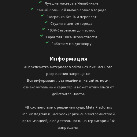
Лучшие мастера в Челябинске
СЕРТИФИКАТЫ
Самый большой выбор волос в городе
Рассрочка без % и переплат
Студия в центре города
100% безопасно для волос
Гарантия 100% незаметности
Работаем по договору
Информация
«Перепечатка материалов сайта без письменного
разрешения запрещена»
Вся информация, размещённая на сайте, носит
ознакомительный характер и может отличаться от
действительности.
*В соответствии с решением суда, Meta Platforms
Inc. (Instagram и Facebook) признана экстремистской
организацией, а её деятельность на территории РФ
запрещена.