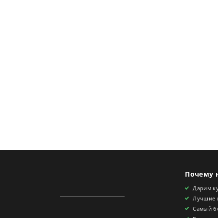
Почему 
Дарим ку
Лучшие 
Самый б