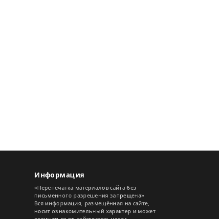
Информация
«Перепечатка материалов сайта без
письменного разрешения запрещена»
Вся информация, размещённая на сайте,
носит ознакомительный характер и может
отличаться от действительности.