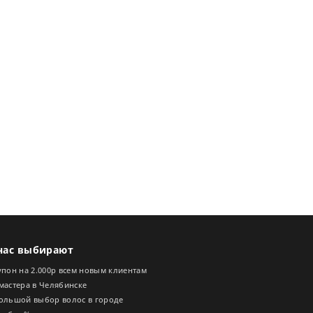
нас выбирают
пон на 2.000р всем новым клиентам
мастера в Челябинске
ольшой выбор волос в городе