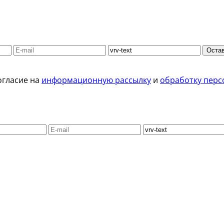
Остав
огласие на
информационную рассылку
и
обработку перс