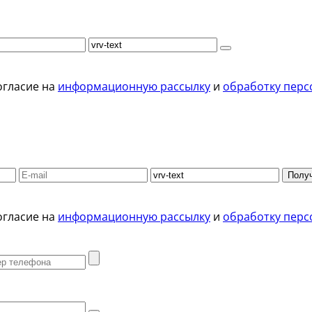
огласие на
информационную рассылку
и
обработку перс
Получ
огласие на
информационную рассылку
и
обработку перс