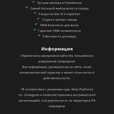
Лучшие мастера в Челябинске
СЕРТИФИКАТЫ
Самый большой выбор волос в городе
Рассрочка без % и переплат
Студия в центре города
100% безопасно для волос
Гарантия 100% незаметности
Работаем по договору
Информация
«Перепечатка материалов сайта без письменного
разрешения запрещена»
Вся информация, размещённая на сайте, носит
ознакомительный характер и может отличаться от
действительности.
*В соответствии с решением суда, Meta Platforms
Inc. (Instagram и Facebook) признана экстремистской
организацией, а её деятельность на территории РФ
запрещена.