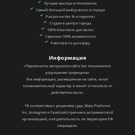
Лучшие мастера в Челябинске
СЕРТИФИКАТЫ
Самый большой выбор волос в городе
Рассрочка без % и переплат
Студия в центре города
100% безопасно для волос
Гарантия 100% незаметности
Работаем по договору
Информация
«Перепечатка материалов сайта без письменного
разрешения запрещена»
Вся информация, размещённая на сайте, носит
ознакомительный характер и может отличаться от
действительности.
*В соответствии с решением суда, Meta Platforms
Inc. (Instagram и Facebook) признана экстремистской
организацией, а её деятельность на территории РФ
запрещена.