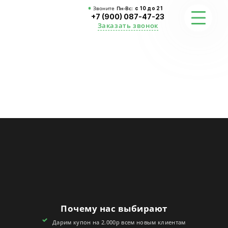
Звоните
Пн-Вс:
с 10 до 21
+7 (900) 087-47-23
Заказать звонок
ФОТО
ГАРАНТИИ
О СТУДИИ
АКЦИИ
ОТЗЫВЫ
FAQ
Почему нас выбирают
КОНТАКТЫ
Дарим купон на 2.000р всем новым клиентам