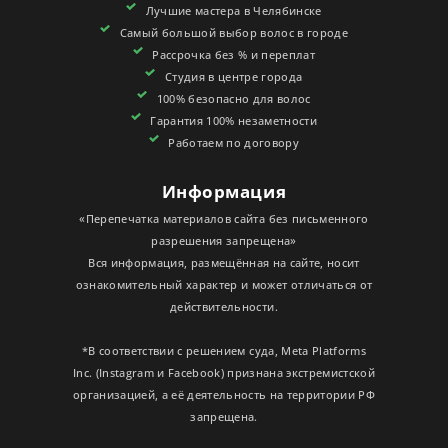
Лучшие мастера в Челябинске
СЕРТИФИКАТЫ
Самый большой выбор волос в городе
Рассрочка без % и переплат
Студия в центре города
100% безопасно для волос
Гарантия 100% незаметности
Работаем по договору
Информация
«Перепечатка материалов сайта без письменного
разрешения запрещена»
Вся информация, размещённая на сайте, носит
ознакомительный характер и может отличаться от
действительности.
*В соответствии с решением суда, Meta Platforms
Inc. (Instagram и Facebook) признана экстремистской
организацией, а её деятельность на территории РФ
запрещена.