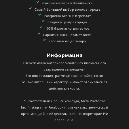
Лучшие мастера в Челябинске
СЕРТИФИКАТЫ
Самый большой выбор волос в городе
Рассрочка без % и переплат
Студия в центре города
100% безопасно для волос
Гарантия 100% незаметности
Работаем по договору
Информация
«Перепечатка материалов сайта без письменного
разрешения запрещена»
Вся информация, размещённая на сайте, носит
ознакомительный характер и может отличаться от
действительности.
*В соответствии с решением суда, Meta Platforms
Inc. (Instagram и Facebook) признана экстремистской
организацией, а её деятельность на территории РФ
запрещена.